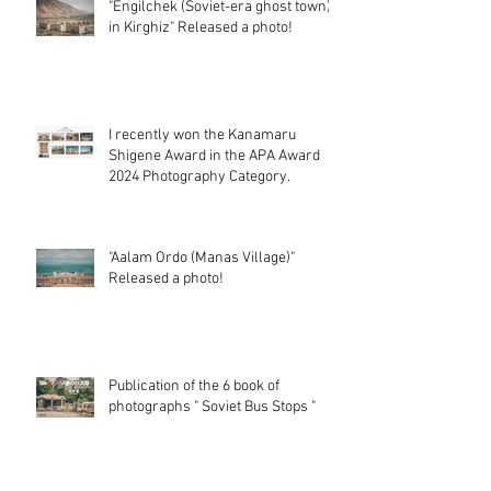
"Engilchek (Soviet-era ghost town)
in Kirghiz" Released a photo!
I recently won the Kanamaru
Shigene Award in the APA Award
2024 Photography Category.
"Aalam Ordo (Manas Village)"
Released a photo!
Publication of the 6 book of
photographs " Soviet Bus Stops "