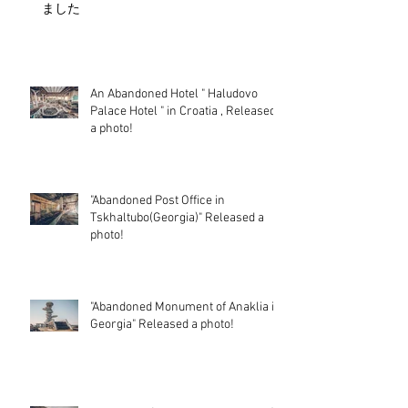
ました
An Abandoned Hotel " Haludovo
Palace Hotel " in Croatia , Released
a photo!
"Abandoned Post Office in
Tskhaltubo(Georgia)" Released a
photo!
"Abandoned Monument of Anaklia in
Georgia" Released a photo!