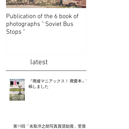
Publication of the 6 book of
Publication of t
photographs " Soviet Bus
photographs " 
Stops "
State Abkhazia 
latest
『廃墟マニアックス！ 廃愛本』寄
稿しました
第19回「名取洋之助写真賞奨励賞」受賞し