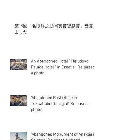
第19回「名取洋之助写真賞奨励賞」受賞し
ました
An Abandoned Hotel " Haludovo
Palace Hotel " in Croatia , Released
a photo!
"Abandoned Post Office in
Tskhaltubo(Georgia)" Released a
photo!
"Abandoned Monument of Anaklia in