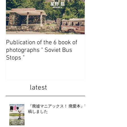
Publication of the 6 book of
Publication of t
photographs " Soviet Bus
photographs " 
Stops "
State Abkhazia 
latest
『廃墟マニアックス！ 廃愛本』寄
稿しました