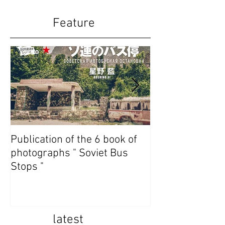
Feature
Publication of the 6 book of
Publication of t
photographs " Soviet Bus
photographs " 
Stops "
State Abkhazia 
latest