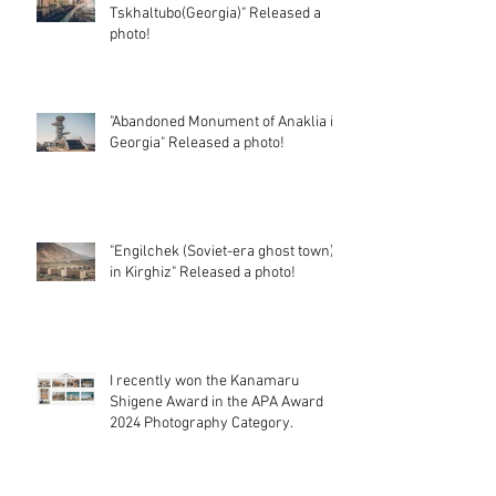
Tskhaltubo(Georgia)" Released a
photo!
"Abandoned Monument of Anaklia in
Georgia" Released a photo!
"Engilchek (Soviet-era ghost town)
in Kirghiz" Released a photo!
I recently won the Kanamaru
Shigene Award in the APA Award
2024 Photography Category.