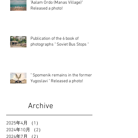
"Aalam Ordo (Manas Village)"
Released a photo!
Publication of the 6 book of
photographs " Soviet Bus Stops "
" Spomenik remains in the former
Yugoslavi " Released a photo!
Archive
2025年4月
（1）
1件の記事
2024年10月
（2）
2件の記事
2024年7月
（2）
2件の記事