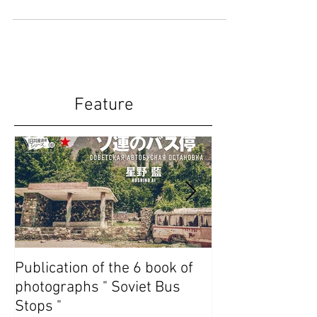
今年はもうちょっとこちらも頑張りたいもので
す…。 キルギスの巨大な謎の壁画に囲まれたア
ーラム・オルド、掲載しました。
Feature
Publication of the 6 book of
Publication of t