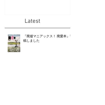
photographs " Soviet Bus
photographs " 
Stops "
State Abkhazia 
Latest
『廃墟マニアックス！ 廃愛本』寄
稿しました
第19回「名取洋之助写真賞奨励賞」受賞し
ました