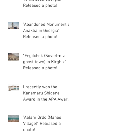
Released a photo!
"Abandoned Monument of
Anaklia in Georgia"
Released a photo!
"Engilchek (Soviet-era
ghost town) in Kirghiz"
Released a photo!
I recently won the
Kanamaru Shigene
Award in the APA Award
2024 Photography
Category.
"Aalam Ordo (Manas
Village)" Released a
photo!