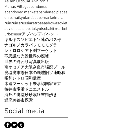
Aalam Ordo
JAPAN
Kirghiz
Manas Village
abandoned
abandoned market
abandoned places
chiba
haikyo
landscape
market
nara
ruin
ruins
russia
rétro
sea
showa
soviet
soviet bus stops
tokyo
tsubakii market
urbex
ussr
アブハジア
イベント
キルギス
ソビエト
ソ連のバス停
ナゴルノカラバフ
モモモグラ
レトロ
ロシア
下渕マーケット
不思議な光景
世界の廃墟
世界の終わり
写真展
出版
南オセチア
大阪
奈良
市場
廃プール
廃墟
廃市場
日本の廃墟
旧ソ連
昭和
昭和レトロ
昭和遺産
木造マーケット
未承認国家
東京
椿井市場
沿ドニエストル
海外の廃墟
砂
砂漠
終末
街歩き
退廃美
都市探索
Social media