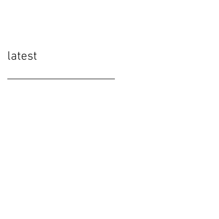
Abkhazia "
latest