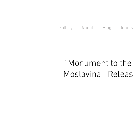
Gallery
About
Blog
Topics
" Monument to the 
Moslavina " Releas