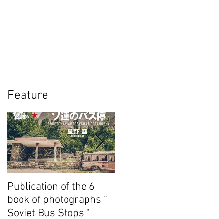
Feature
Publication of the 6
Publication of the 4th
book of photographs "
book of photographs "
Soviet Bus Stops "
Unrecognized State