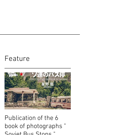
Feature
Publication of the 6
Publication of the 4th
book of photographs "
book of photographs "
Soviet Bus Stops "
Unrecognized State