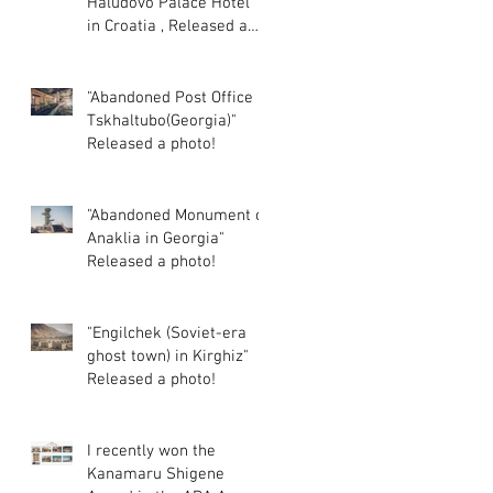
Haludovo Palace Hotel "
in Croatia , Released a
photo!
"Abandoned Post Office in
Tskhaltubo(Georgia)"
Released a photo!
"Abandoned Monument of
Anaklia in Georgia"
Released a photo!
"Engilchek (Soviet-era
ghost town) in Kirghiz"
Released a photo!
I recently won the
Kanamaru Shigene