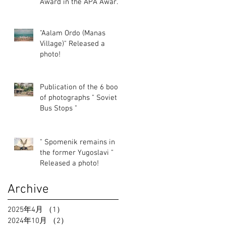
Award in the APA Award
2024 Photography
Category.
"Aalam Ordo (Manas
Village)" Released a
photo!
Publication of the 6 book
of photographs " Soviet
Bus Stops "
" Spomenik remains in
the former Yugoslavi "
Released a photo!
Archive
2025年4月
（1）
1件の記事
2024年10月
（2）
2件の記事