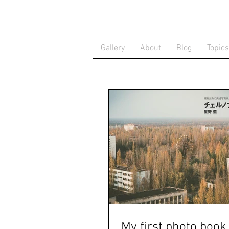
Gallery
About
Blog
Topics
My first photo book 