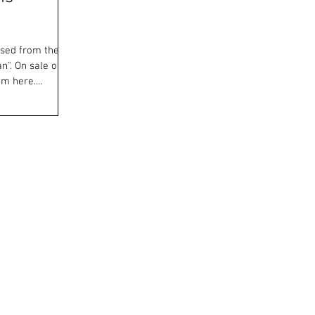
ased from the
". On sale of
m here....