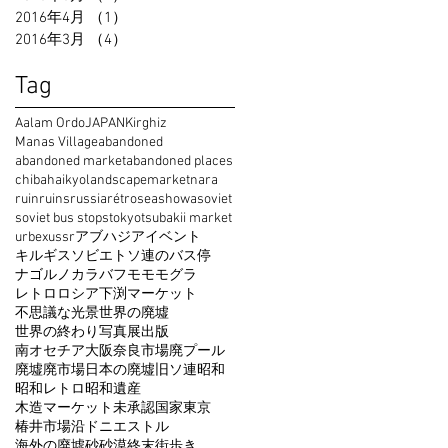
2016年4月
（1）
1件の記事
2016年3月
（4）
4件の記事
Tag
Aalam Ordo
JAPAN
Kirghiz
Manas Village
abandoned
abandoned market
abandoned places
chiba
haikyo
landscape
market
nara
ruin
ruins
russia
rétro
sea
showa
soviet
soviet bus stops
tokyo
tsubakii market
urbex
ussr
アブハジア
イベント
キルギス
ソビエト
ソ連のバス停
ナゴルノカラバフ
モモモグラ
レトロ
ロシア
下渕マーケット
不思議な光景
世界の廃墟
世界の終わり
写真展
出版
南オセチア
大阪
奈良
市場
廃プール
廃墟
廃市場
日本の廃墟
旧ソ連
昭和
昭和レトロ
昭和遺産
木造マーケット
未承認国家
東京
椿井市場
沿ドニエストル
海外の廃墟
砂
砂漠
終末
街歩き